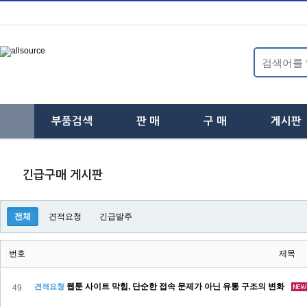
부품검색
판 매
구 매
게시판
하
하
하
위
위
위
긴급구매 게시판
분
분
분
전체
견적요청
긴급발주
류
류
류
번호
제목
웹툰 사이트 막힘, 단순한 접속 문제가 아닌 유통 구조의 변화
견적요청
49