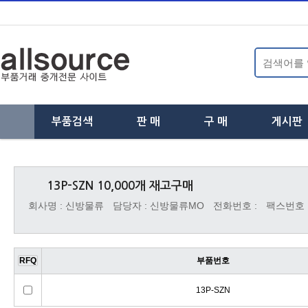
부품검색
판 매
구 매
게시판
하
하
하
위
위
위
13P-SZN 10,000개 재고구매
분
분
분
회사명 : 신방물류
담당자 : 신방물류MO
전화번호 :
팩스번호 
류
류
류
RFQ
부품번호
13P-SZN